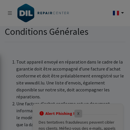
Conditions Générales
Tout appareil envoyé en réparation dans le cadre de la
garantie doit être accompagné d’une facture d'achat
conforme et doit être préalablement enregistré sur le
site www.dil.lu. Une liste d'envois, également
disponible sur notre site, doit accompagner les
réparations.
Une facture d'achat conforme est un document
informatisé comportant les coordonnées du magasin,
Alert Phishing !
X
le modèle, le N° de série (IMEI), le prix de vente ainsi
Des tentatives frauduleuses peuvent cibler
que la date de la facture ou du ticket de caisse.
nos clients. Méfiez-vous des e-mails, appels