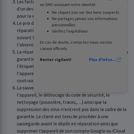
Les factures d'achat transmises après l'établissement
ou SMS usurpant notre identité.
d'un devis ne pourront être prises en considération
Ne cliquez pas sur des liens suspects
pour la validation de la garantie.
Ne partagez jamais vos informations
Le prix de la réparation reste à la charge du client si la
personnelles
réparation n'entre pas dans le cadre de la garantie
Vérifiez l'expéditeur
suivant les conditions définies par le fabricant ou en
En cas de doute, contactez-nous via nos
l'absence d'une facture d'achat conforme.
canaux officiels.
La réparation ne peut être effectuée dans le cadre de la
garantie si des traces d'oxydation sont constatées,
Restez vigilant!
Plus d'infos...
l'étiquette IMEI de l'appareil est manquante ou si
l'appareil a subi des dommages (chute, choc,
contrainte mécanique,...).
La sauvegarde des données, le paramétrage de
l'appareil, le déblocage du code de sécurité, le
nettoyage (poussière, traces,…) ainsi que la
suppression des virus n'entrent pas dans le cadre de la
garantie. Le client est tenu de procéder à une
sauvegarde avant le dépôt en réparation ainsi que
supprimer l’appareil de son compte Google ou iCloud