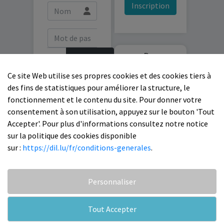
Inscription
Des
Se
questions ?
connecter
Ce site Web utilise ses propres cookies et des cookies tiers à
des fins de statistiques pour améliorer la structure, le
fonctionnement et le contenu du site. Pour donner votre
Mot de passe
Contactez-
consentement à son utilisation, appuyez sur le bouton 'Tout
oublié ?
nous
Accepter'. Pour plus d'informations consultez notre notice
sur la politique des cookies disponible
sur :
https://dil.lu/fr/conditions-generales
.
Copyright 2026 D.I.L. SARL
Personnaliser
Tout Accepter