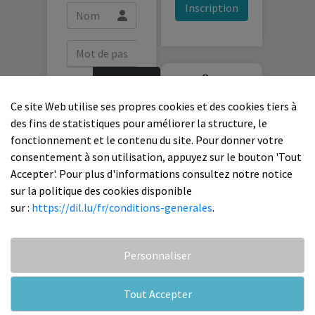
Inscription
Des
Se
questions ?
connecter
Ce site Web utilise ses propres cookies et des cookies tiers à
des fins de statistiques pour améliorer la structure, le
fonctionnement et le contenu du site. Pour donner votre
Mot de passe
Contactez-
consentement à son utilisation, appuyez sur le bouton 'Tout
oublié ?
nous
Accepter'. Pour plus d'informations consultez notre notice
sur la politique des cookies disponible
sur :
https://dil.lu/fr/conditions-generales
.
Copyright 2026 D.I.L. SARL
Personnaliser
Tout Accepter