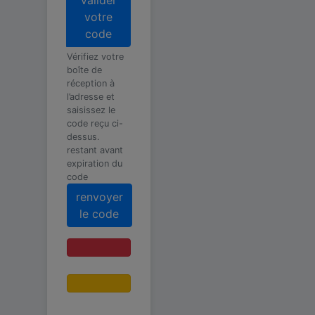
votre
code
Vérifiez votre
boîte de
réception à
l’adresse
et
saisissez le
code reçu ci-
dessus.
restant avant
expiration du
code
renvoyer
le code