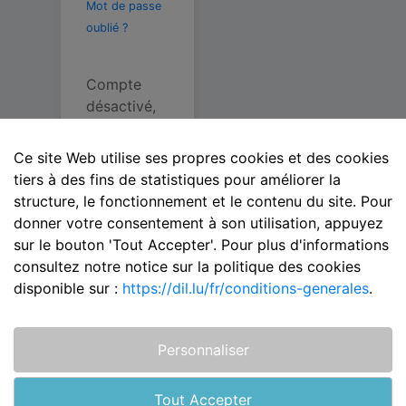
Mot de passe
oublié ?
Compte
désactivé,
veuillez
contacter le
Ce site Web utilise ses propres cookies et des cookies
support.
tiers à des fins de statistiques pour améliorer la
Account
structure, le fonctionnement et le contenu du site. Pour
disabled,
donner votre consentement à son utilisation, appuyez
please
sur le bouton 'Tout Accepter'. Pour plus d'informations
contact
consultez notre notice sur la politique des cookies
support.
disponible sur :
https://dil.lu/fr/conditions-generales
.
Konto
deaktiviert,
bitte
Personnaliser
kontaktiere
n Sie den
Tout Accepter